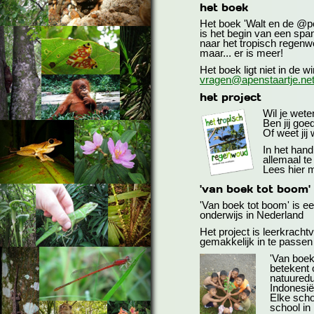
het boek
Het boek 'Walt en de @p
is het begin van een spa
naar het tropisch regenw
maar... er is meer!
Het boek ligt niet in de 
vragen@apenstaartje.ne
het project
Wil je wete
Ben jij goe
Of weet jij 
In het han
allemaal te
Lees hier 
'van boek tot boom'
'Van boek tot boom' is ee
onderwijs in Nederland
Het project is leerkrachtv
gemakkelijk in te passen 
'Van boek
betekent 
natuuredu
Indonesië
Elke scho
school in