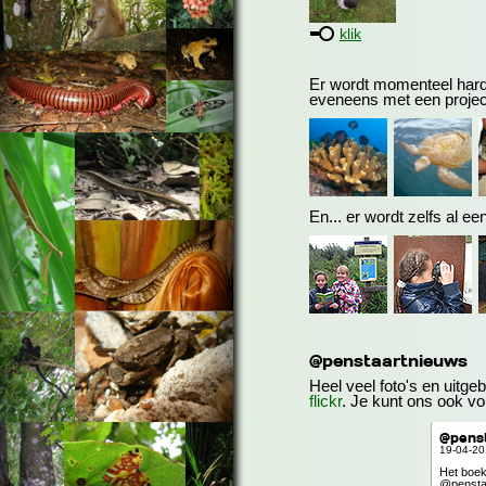
klik
Er wordt momenteel hard
eveneens met een project.
En... er wordt zelfs al ee
@penstaartnieuws
Heel veel foto's en uitge
flickr
. Je kunt ons ook vo
@pens
19-04-2
Het boek
@penstaa