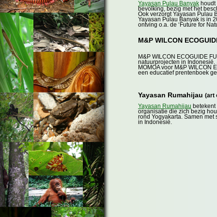
Yayasan Pulau Banyak
houdt 
bevolking, bezig met het bes
Ook verzorgt Yayasan Pulau B
Yayasan Pulau Banyak is in 2
ontving o.a. de ‘Future for Na
M&P WILCON ECOGUID
M&P WILCON ECOGUIDE FUND 
natuurprojecten in Indonesië.
MOMOA voor M&P WILCON ECO
een educatief prentenboek g
Yayasan Rumahijau
(art
Yayasan Rumahijau
betekent l
organisatie die zich bezig ho
rond Yogyakarta. Samen met s
in Indonesië.