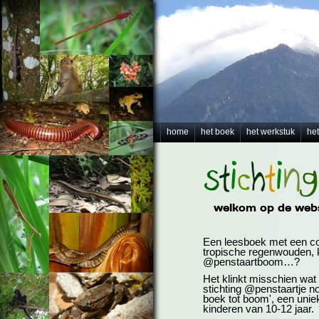
home
het boek
het werkstuk
het
welkom op de webs
Een leesboek met een c
tropische regenwouden, 
@penstaartboom…?
Het klinkt misschien wa
stichting @penstaartje n
boek tot boom', een unie
kinderen van 10-12 jaar.